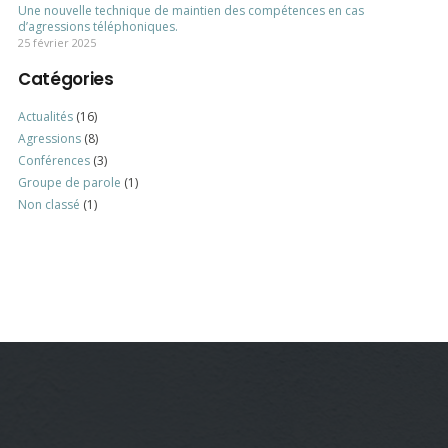
Une nouvelle technique de maintien des compétences en cas
d’agressions téléphoniques.
25 février 2025
Catégories
Actualités
(16)
Agressions
(8)
Conférences
(3)
Groupe de parole
(1)
Non classé
(1)